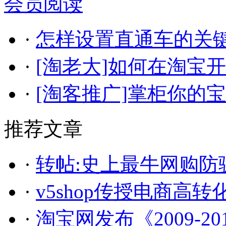
会员阅读
·
怎样设置直通车的关
·
[淘老大]如何在淘宝
·
[淘客推广]掌柜你的
推荐文章
·
转帖:史上最牛网购防
·
v5shop传授电商高
·
淘宝网发布《2009-2