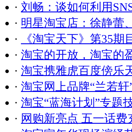
·
刘畅：谈如何利用SN
·
明星淘宝店：徐静蕾
·
《淘宝天下》第35期
·
淘宝的开放，淘宝的
·
淘宝携雅虎百度傍乐
·
淘宝网上品牌“兰若轩
·
淘宝“蓝海计划”专题
·
网购新亮点 五一话费