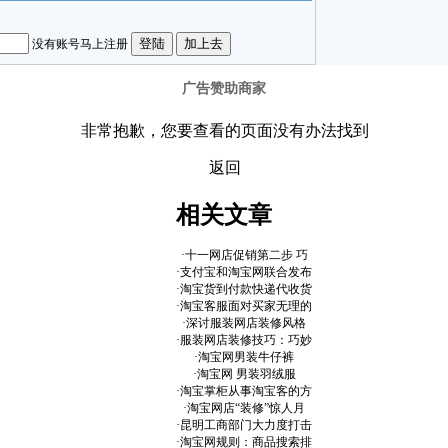
没有账号马上注册
广告赞助商家
相关文章
·
十一网店促销第二步 巧
·
支付宝和淘宝网联合发布
·
淘宝货到付款快递代收货
·
淘宝客服面对买家无理的
·
深讨服装网店装修风格
·
服装网店装修技巧：巧妙
·
淘宝网男装牛仔裤
·
淘宝网 男装羽绒服
·
淘宝掌柜从事淘宝客的方
·
淘宝网店“装修”惊人月
·
昆明工商部门大力度打击
·
淘宝网规则：商品搜索排