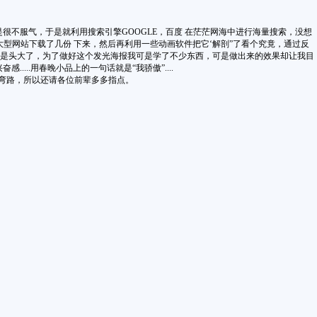
不服气，于是就利用搜索引擎GOOGLE，百度 在茫茫网海中进行海量搜索，没想
型网站下载了几份 下来，然后再利用一些动画软件把它‘解剖”了看个究竟，通过反
真是头大了，为了做好这个发光海报我可是学了不少东西，可是做出来的效果却让我目
..用春晚小品上的一句话就是“我骄傲”....
弯路，所以还请各位前辈多多指点。