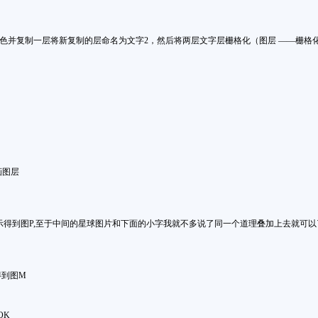
色并复制一层将新复制的层命名为文字2，然后将两层文字层栅格化（图层 ——栅格
画图层
示得到图
P,至于中间的星球图片和下面的小字我就不多说了同一个道理叠加上去就可以了
得到图
M
OK