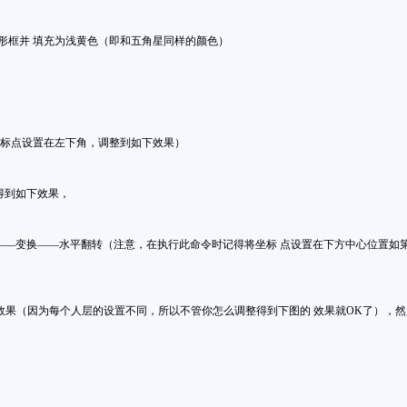
形框并 填充为浅黄色（即和五角星同样的颜色）
坐标点设置在左下角，调整到如下效果）
得到如下效果，
——变换——水平翻转（注意，在执行此命令时记得将坐标 点设置在下方中心位置如
效果（因为每个人层的设置不同，所以不管你怎么调整得到下图的 效果就
OK
了），然