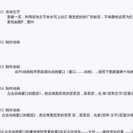
11.
添加文字
新建一层，利用添加文字命令写上自己 预先想好的广告标语，字体颜色设置为红
黄色如图P
，图M
12.
制作动画
13.
制作动画
在
PS
动画程序界面调出动画窗口（窗口 ——动画），按照下图新建两个动
14.
制作动画
点击动画窗口的图层
1
，然后将图层里的背景层，星星层，光 束
1
层和文字
1
层显
15.
制作动画
点击动画窗口的图层
2
，然后将图层里的背景 层，星星层，光束
2
层和 文字
2
层显示
16.
点击动画窗口的播放按钮查看效果
OK
后点击优化——文件——储存优化结果 ——