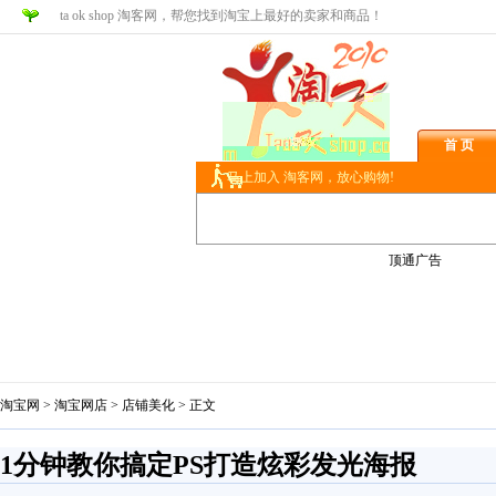
ta ok shop 淘客网，帮您找到淘宝上最好的卖家和商品！
首 页
马上加入 淘客网，放心购物!
顶通广告
淘宝网
>
淘宝网店
>
店铺美化
> 正文
1分钟教你搞定PS打造炫彩发光海报