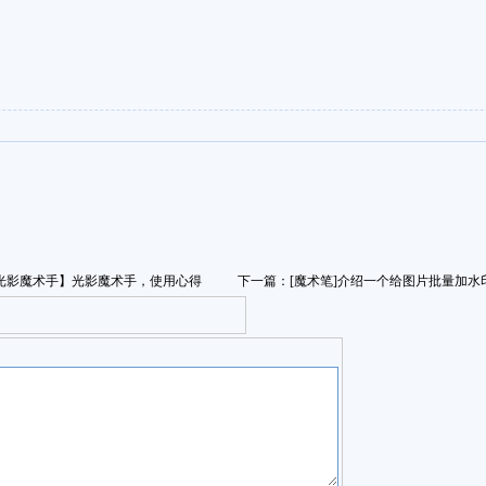
光影魔术手】光影魔术手，使用心得
下一篇：
[魔术笔]介绍一个给图片批量加水
！