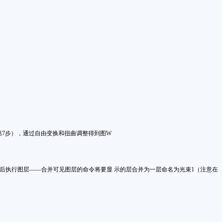
第
7
步），通过自由变换和扭曲调整得到图
W
后执行
图层——合并可见图层的命令将要显 示的层合并为一层命名为光束
1
（注意在