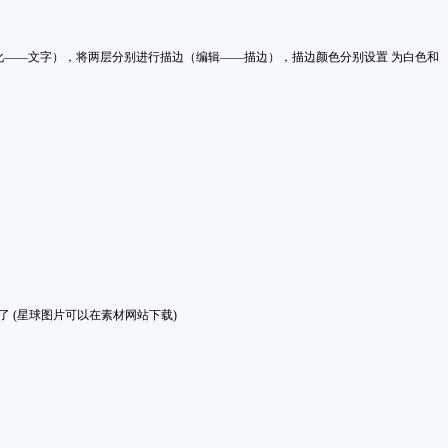
化——文字），将两层分别进行描边（编辑——描边），描边颜色分别设置 为白色和
 (星球图片可以在素材网站下载)