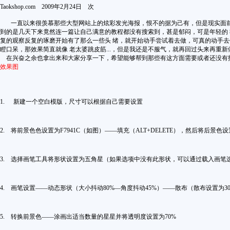
Taokshop.com
2009年2月24日
次
一直以来很羡慕那些大型网站上的炫彩发光海报，恨不的据为己有，但是现实面前还
到的是几天下来竟然连一篇让自己满意的教程都没有搜索到，甚是郁闷，可是年轻的 
复的观察反复的琢磨开始有了那么一些头 绪，就开始动手尝试着去做，可真的动手去
瞪口呆，那效果简直就像 老太婆跳皮筋...，但是我还是不服气，就再回过头来再重新做，
在兴奋之余也拿出来和大家分享一下，希望能够帮到那些有这方面需要或者还没有找
效果图
1.
新建一个空白模版，尺寸可以根据自己需要设置
2.
将前景色色设置为
F7941C
（如图）——填充（
ALT+DELETE
），然后将后景色设
3.
选择画笔工具将形状设置为五角星（如果选项中没有此形状，可以通过载入画笔
4.
画笔设置——动态形状（大小抖动
80%
—角度抖动
45%
）——散布（散布设置为
3
5.
转换前景色——涂画出适当数量的星星并将透明度设置为
70%