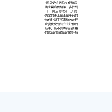
·
网店促销第四步 促销后
·
淘宝网店促销第三步找到
·
十一网店促销第一步 促
·
淘宝网史上最全最牛的网
·
如何让新手买家给的差评
·
发货优化包装方式让你的
·
新手开店不要将商品价格
·
网店如何防盗如何提升访