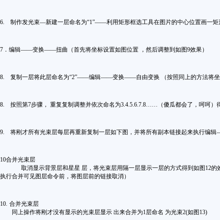
6.
制作发光束—新建一层命名为“
1
”——利用矩形框选工具在图片的中心位置画一矩
7
．编辑——变换——扭曲（首先将坐标设置如图位置 ，然后调整到如图9效果）
8.
复制一层将此层命名为“
2
”——编辑——变换——自由变换 （按照同上的方法将
8.
按照第
7
步骤， 重复复制调整并依次命名为
3.4.5.6.7.8……
（傻瓜都会了，呵呵）
9.
将刚才所有光束层每层再重新复制一层如下图，并将所有副本链接起来执行
编辑
10
合并光束层
取消显示背景层和星星 层，将光束层用隔一层显示一层的方式得到如图12的
执行合并可见图层命令前，将图层前的链接取消）
10.
合并光束层
同上操作将刚才没有显示的光束层显示 出来合并为
1
层命名 为光束
2(如图13)