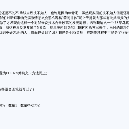
是不的不 承认自己技不如人，也许是因为年青吧，虽然现实面前技不如人但是还是很
我们对新鲜事物充满激情怎么会那么容易“善罢甘休”呢？于是就去那些有此类海报的大
做了才发现向这样一个对我来说技术含量较高的发光海报，遇到我这么一个 PS菜鸟
就这样反反复复试了N多次，结果没想到竟然让我把它 给整出来了，当时的那种兴奋感...
到更好方法 的人，前面也提到了因为我也是个PS菜鸟，在制作过程中可能走了很多
置为
FDC689
并填充（方法同上）
选择混合画笔就可以了）
00%
—数量
1
—数量抖动
7%
）