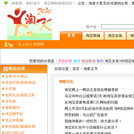
淘客网，省时省力，淘宝网购物更轻松！
公告：淘老大暂无任何源码出售，
用户名：
首 页
淘宝商城
淘宝女装
淘
马上加入 淘客网
您要找的分类是：
美容护肤
服饰
饰品鞋包
数码
淘宝女装100强店
商品目录
目前位置：
首页
> 淘客文字
女装/女士精品
淘客文化
美容护肤/美体/精油
牛仔裤
淘宝网上一网店主卖假名牌被查获
创意礼品/精美刀具
马云08年白云观禁语3天 称淘宝高管需会倒
非常裤
从淘宝卖家角度看C2C网站的问题
服饰/配件
网上开店8月起必须办营业执照 3种情况例外
淘宝网手机
阿里妈妈：马云的广告超市
笔记本电脑
我做淘客的一些经历，供大家分享！
数码相机/摄像机/图
淘宝B2C化中小店铺靠什么存活？
MP3/MP4/iP
淘客一词入选年度汉语新词语