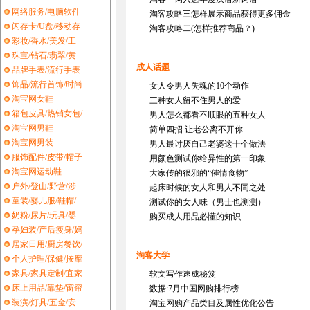
网络服务/电脑软件
淘客攻略三怎样展示商品获得更多佣金
闪存卡/U盘/移动存
淘客攻略二(怎样推荐商品？)
彩妆/香水/美发/工
珠宝/钻石/翡翠/黄
成人话题
品牌手表/流行手表
饰品/流行首饰/时尚
女人令男人失魂的10个动作
淘宝网女鞋
三种女人留不住男人的爱
箱包皮具/热销女包/
男人怎么都看不顺眼的五种女人
淘宝网男鞋
简单四招 让老公离不开你
淘宝网男装
男人最讨厌自己老婆这十个做法
服饰配件/皮带/帽子
用颜色测试你给异性的第一印象
淘宝网运动鞋
大家传的很邪的“催情食物”
户外/登山/野营/涉
起床时候的女人和男人不同之处
童装/婴儿服/鞋帽/
测试你的女人味（男士也测测）
奶粉/尿片/玩具/婴
购买成人用品必懂的知识
孕妇装/产后瘦身/妈
居家日用/厨房餐饮/
淘客大学
个人护理/保健/按摩
家具/家具定制/宜家
软文写作速成秘笈
床上用品/靠垫/窗帘
数据:7月中国网购排行榜
装潢/灯具/五金/安
淘宝网购产品类目及属性优化公告