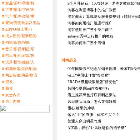
食品/茶叶/零食/特
9个月升钻石、100%好评、老淘客教你如何
古董/邮币/字画/收
淘客在淘宝博客中的推广教程
汽车/配件/改装/摩
淘客佣金计算规则及服务费规则（转阿里妈
宠物/宠物食品及用品
淘客如何用推广组进行推广
ZIPPO/瑞士军刀
淘客使用推广整个类目商品
成人用品/避孕用品/
在buyer秀中进行推广的教程
书籍/杂志/报纸
淘客如何推广整个店铺
音乐/影视/明星/乐
电玩/配件/游戏/攻
时尚起义
玩具/模型/娃娃/人
鲜花速递/蛋糕配送/
09年国庆假日纪念品销量剧增，爱国T恤受
网店装修/用品/物流
沾上“中国味”T恤“嗖嗖卖”
假发
PRADA级超级限量版“精灵包”
领带
韩国今夏最hot连衣裙排行
女士内衣
店主推荐黑色打底裤明星穿法
男士内衣
风采随我而动，怎么穿都好看
甜心 糖果的冲动
这么“土”的衣服，你买不买？？
普通人穿出明星气质
A字群，轻纱"让风吹进你的裙子里"