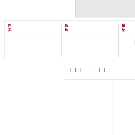
热
服
搭
卖
饰
配