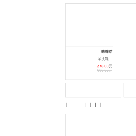
蝴蝶结
羊皮鞋
278.00
元
600.00元