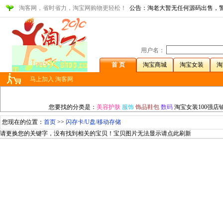
淘客网，省时省力，淘宝网购物更轻松！
公告：淘老大暂无任何源码出售，
用户名：
首 页
淘宝商城
淘宝女装
淘
马上加入 淘客网
您要找的分类是：
美容护肤
服饰
饰品鞋包
数码
淘宝女装100强店
您现在的位置：
首页
>>
闪存卡/U盘/移动存储
请更换您的关键字，没有找到相关的宝贝！
宝贝图片无法显示请点此刷新