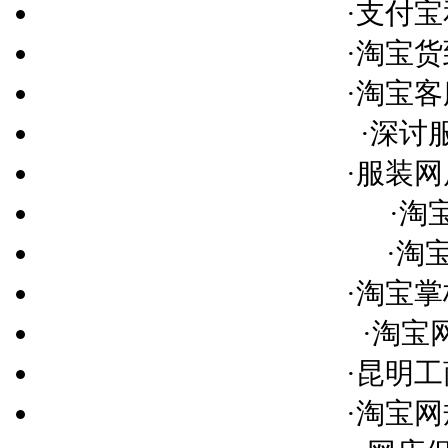
·
支付宝
·
淘宝货
·
淘宝客
·
深讨
·
服装网
·
淘
·
淘
·
淘宝掌
·
淘宝
·
昆明工
·
淘宝网