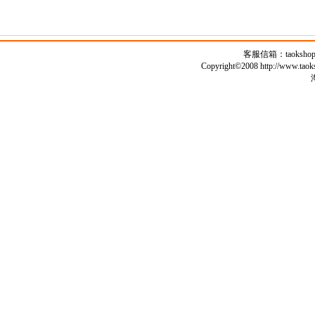
客服信箱：
taoksho
Copyright©2008 http://www.taok