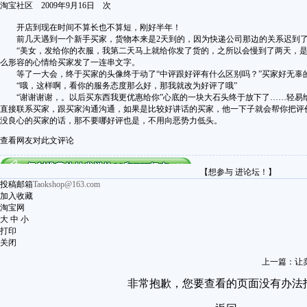
淘宝社区
2009年9月16日
次
开店到现在时间不算长也不算短，刚好半年！
前几天遇到一个新手买家，货物本来是2天到的，因为快递公司那边的关系迟到了两天
“美女，发给你的衣服，我第二天马上就给你发了货的，之所以会慢到了两天，是因
么形容的心情给买家发了一连串文字。
等了一大会，终于买家的头像终于动了“中评跟好评有什么区别吗？”买家好无辜的
“哦，这样啊，看你的服务态度那么好，那我就改为好评了哦”
“谢谢谢谢，。以后买东西我更优惠给你”心底的一块大石头终于放下了……轻易给
直接联系买家，跟买家沟通沟通，如果是比较好讲话的买家，他一下子就会帮你把评
没良心的买家的话，那不要哪好评也是，不用向恶势力低头。
查看网友对此文评论
【想参与 进论坛！】
投稿邮箱
Taokshop@163.com
加入收藏
淘宝网
大
中
小
打印
关闭
上一篇：
让