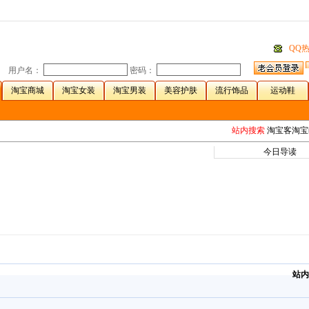
。
QQ
用户名：
密码：
淘宝商城
淘宝女装
淘宝男装
美容护肤
流行饰品
运动鞋
站内搜索
淘宝客淘宝旺
今日导读
站内