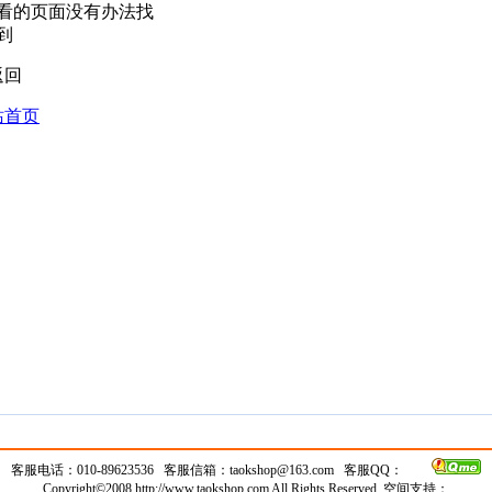
客服电话：010-89623536 客服信箱：
taokshop@163.com
客服QQ：
Copyright©2008 http://www.taokshop.com All Rights Reserved
空间支持：