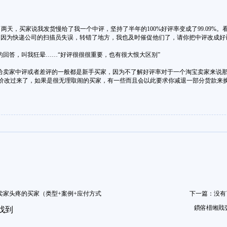
，买家说我发货慢给了我一个中评，坚持了半年的100%好评率变成了99.09%
为快递公司的扫描员失误，转错了地方，我也及时催促他们了，请你把中评改成好评
回答，叫我狂晕……“好评很很很重要，也有很大恨大区别”
卖家中评或者差评的一般都是新手买家，因为不了解好评率对于一个淘宝卖家来说那
价改过来了，如果是很无理取闹的买家，有一些而且会以此要求你减退一部分货款来
卖家头疼的买家（类型+案例+应付方式
下一篇：没有