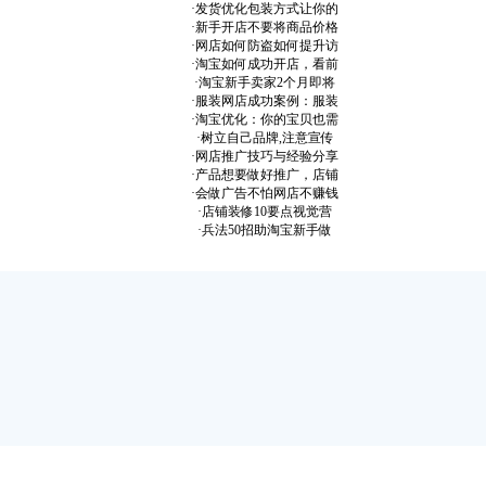
·
发货优化包装方式让你的
·
新手开店不要将商品价格
·
网店如何防盗如何提升访
·
淘宝如何成功开店，看前
·
淘宝新手卖家2个月即将
·
服装网店成功案例：服装
·
淘宝优化：你的宝贝也需
·
树立自己品牌,注意宣传
·
网店推广技巧与经验分享
·
产品想要做好推广，店铺
·
会做广告不怕网店不赚钱
·
店铺装修10要点视觉营
·
兵法50招助淘宝新手做