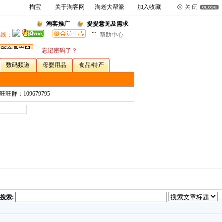
掏宝
关于淘客网
淘老大帮派
加入收藏
淘客推广
提提意见及需求
热线：
帮助中心
忘记密码了？
数码频道
母婴用品
食品/特产
旺群：109679795
搜索: