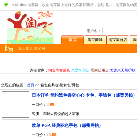
ta ok shop 淘客网，收集淘宝网上最好的卖家和商品，省时省力，淘宝网购物
用户名：
首 页
淘宝商城
淘宝皇冠店
淘
马上加入 淘客网
淘宝卖家：
淘宝网女装店
久爱珠宝店
居家日用店
美袭来天然护肤
您现在的位置：
首页
>> 箱包皮具/热销女包/男包
日本订单 简约黑色镂空心心 卡包、零钱包（邮费另拍）
8.00
一口价：
客服：着哩大悦悦的超人家家
欧单 PGA 经典驼色手包（邮费另拍）
25.00
一口价：